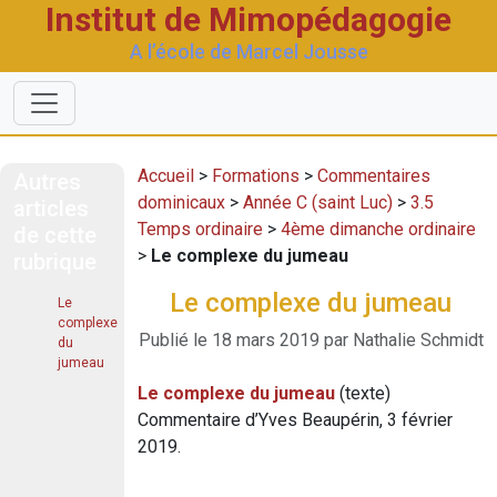
Institut de Mimopédagogie
A l’école de Marcel Jousse
Accueil
>
Formations
>
Commentaires
Autres
dominicaux
>
Année C (saint Luc)
>
3.5
articles
Temps ordinaire
>
4ème dimanche ordinaire
de cette
>
Le complexe du jumeau
rubrique
Le complexe du jumeau
Le
complexe
Publié le 18 mars 2019 par Nathalie Schmidt
du
jumeau
Le complexe du jumeau
(texte)
Commentaire d’Yves Beaupérin, 3 février
2019.